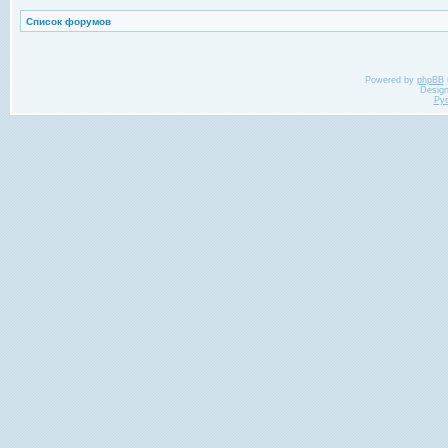
Список форумов
Powered by
phpBB
Desig
Ру