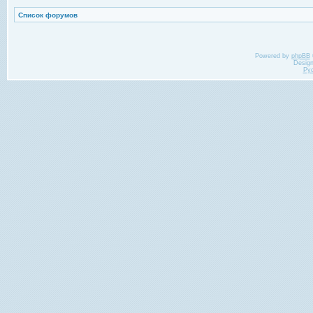
Список форумов
Powered by
phpBB
Desig
Ру