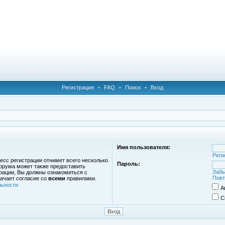
Регистрация
•
FAQ
•
Поиск
•
Вход
Имя пользователя:
Реги
есс регистрации отнимет всего несколько
Пароль:
орума может также предоставить
Забы
рации, Вы должны ознакомиться с
Повт
ачает согласие со
всеми
правилами.
ьности
А
С