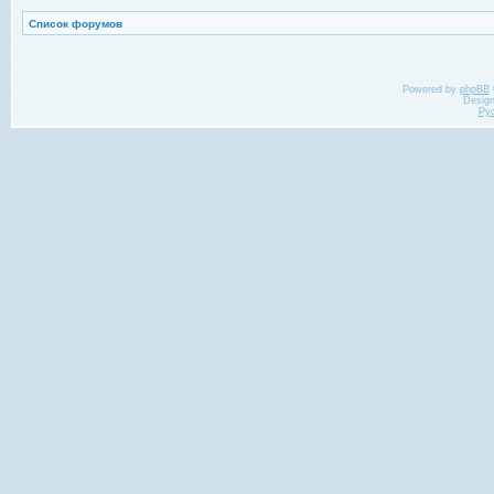
Список форумов
Powered by
phpBB
Desig
Ру