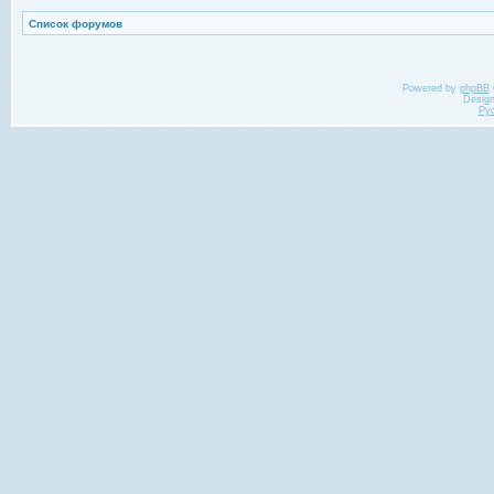
Список форумов
Powered by
phpBB
Desig
Ру