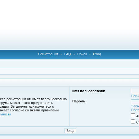
Регистрация
•
FAQ
•
Поиск
•
Вход
Имя пользователя:
Реги
есс регистрации отнимет всего несколько
Пароль:
орума может также предоставить
Забы
рации, Вы должны ознакомиться с
Повт
ачает согласие со
всеми
правилами.
ьности
А
С