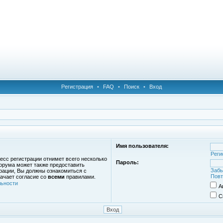
Регистрация
•
FAQ
•
Поиск
•
Вход
Имя пользователя:
Реги
есс регистрации отнимет всего несколько
Пароль:
орума может также предоставить
Забы
рации, Вы должны ознакомиться с
Повт
ачает согласие со
всеми
правилами.
ьности
А
С