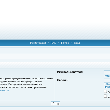
Регистрация
•
FAQ
•
Поиск
•
Вход
Имя пользователя:
Реги
есс регистрации отнимет всего несколько
Пароль:
орума может также предоставить
Забы
рации, Вы должны ознакомиться с
Повт
ачает согласие со
всеми
правилами.
ьности
А
С