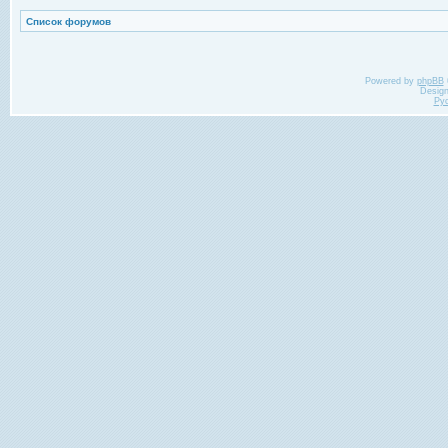
Список форумов
Powered by
phpBB
Desig
Ру