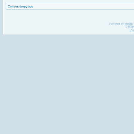
Список форумов
Powered by
phpBB
Desig
Ру