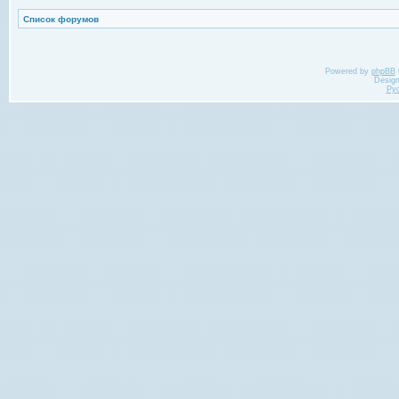
Список форумов
Powered by
phpBB
Desig
Ру