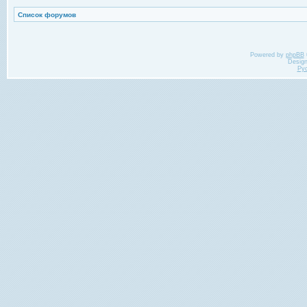
Список форумов
Powered by
phpBB
Desig
Ру