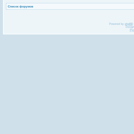
Список форумов
Powered by
phpBB
Desig
Ру