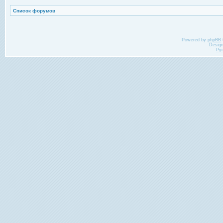
Список форумов
Powered by
phpBB
Desig
Ру