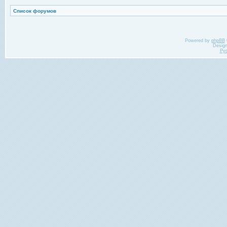
Список форумов
Powered by
phpBB
Desig
Ру