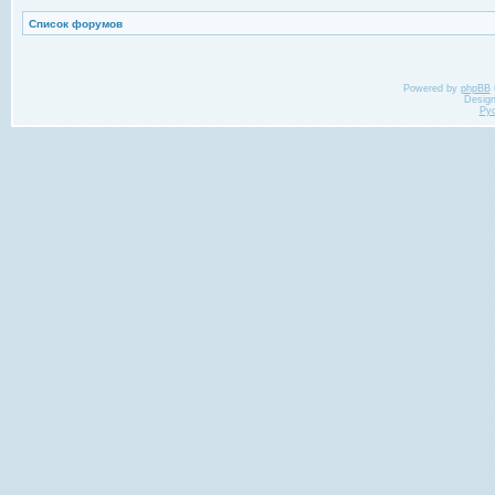
Список форумов
Powered by
phpBB
Desig
Ру