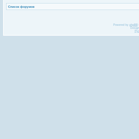
Список форумов
Powered by
phpBB
Desig
Ру