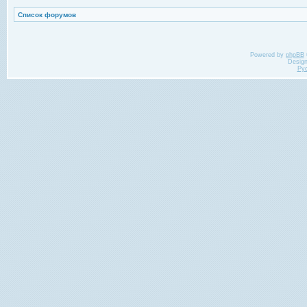
Список форумов
Powered by
phpBB
Desig
Ру