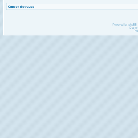
Список форумов
Powered by
phpBB
Desig
Ру