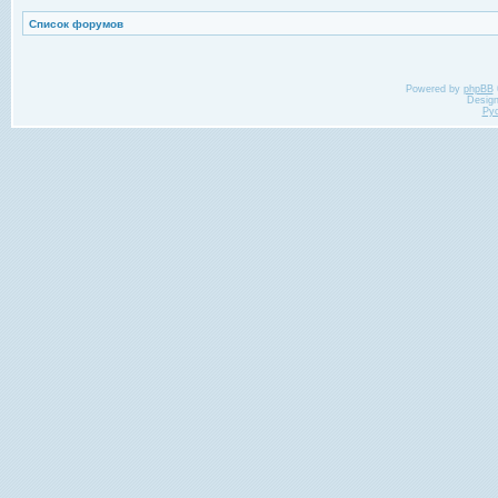
Список форумов
Powered by
phpBB
Desig
Ру