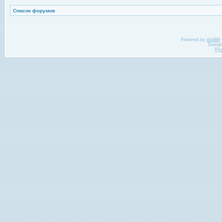
Список форумов
Powered by
phpBB
Desig
Ру