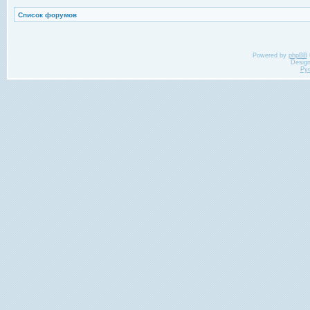
Список форумов
Powered by
phpBB
Desig
Ру