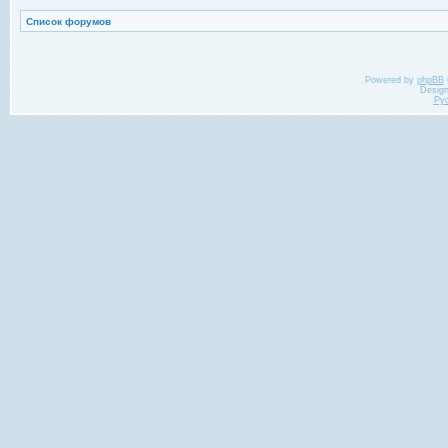
Список форумов
Powered by
phpBB
Desig
Ру