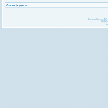
Список форумов
Powered by
phpBB
Desig
Ру