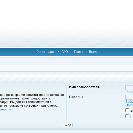
Регистрация
•
FAQ
•
Поиск
•
Вход
Имя пользователя:
Реги
есс регистрации отнимет всего несколько
Пароль:
орума может также предоставить
Забы
рации, Вы должны ознакомиться с
Повт
ачает согласие со
всеми
правилами.
ьности
А
С