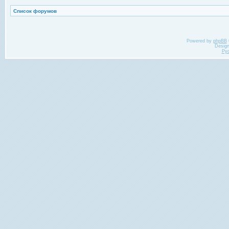
Список форумов
Powered by
phpBB
Desig
Ру