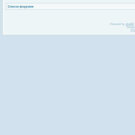
Список форумов
Powered by
phpBB
Desig
Ру