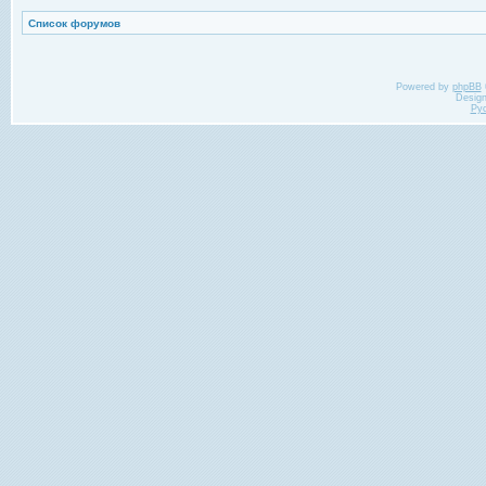
Список форумов
Powered by
phpBB
Desig
Ру