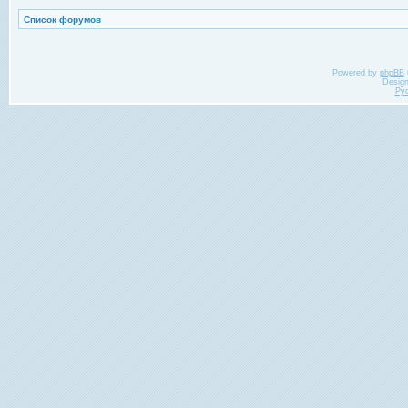
Список форумов
Powered by
phpBB
Desig
Ру