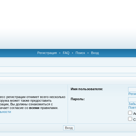
Регистрация
•
FAQ
•
Поиск
•
Вход
Имя пользователя:
Реги
есс регистрации отнимет всего несколько
Пароль:
орума может также предоставить
Забы
рации, Вы должны ознакомиться с
Повт
ачает согласие со
всеми
правилами.
ьности
А
С