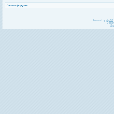
Список форумов
Powered by
phpBB
Desig
Ру