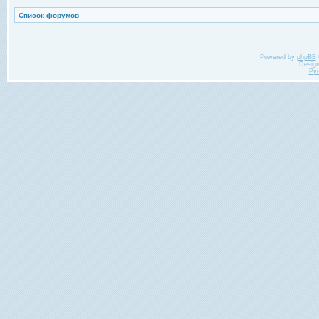
Список форумов
Powered by
phpBB
Desig
Ру