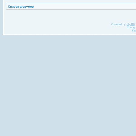
Список форумов
Powered by
phpBB
Desig
Ру