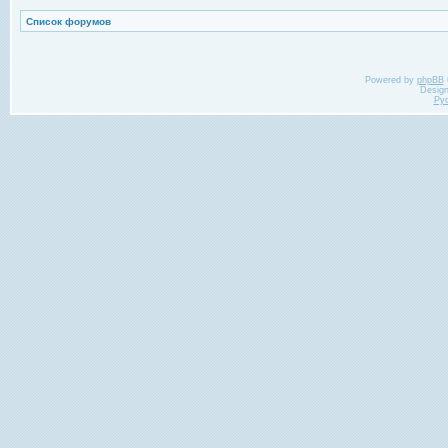
Список форумов
Powered by
phpBB
Desig
Ру