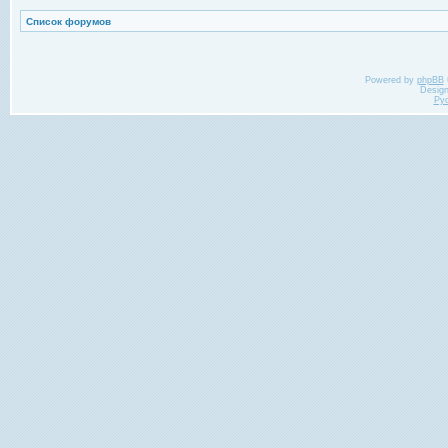
Список форумов
Powered by
phpBB
Desig
Ру