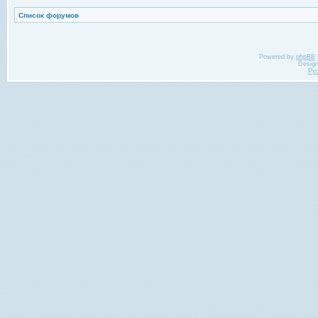
Список форумов
Powered by
phpBB
Desig
Ру