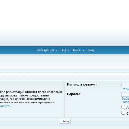
Регистрация
•
FAQ
•
Поиск
•
Вход
Имя пользователя:
Реги
есс регистрации отнимет всего несколько
Пароль:
орума может также предоставить
Забы
рации, Вы должны ознакомиться с
Повт
ачает согласие со
всеми
правилами.
ьности
А
С