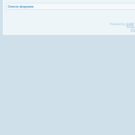
Список форумов
Powered by
phpBB
Desig
Ру