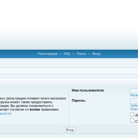
Регистрация
•
FAQ
•
Поиск
•
Вход
Имя пользователя:
Реги
есс регистрации отнимет всего несколько
Пароль:
орума может также предоставить
Забы
рации, Вы должны ознакомиться с
Повт
ачает согласие со
всеми
правилами.
ьности
А
С