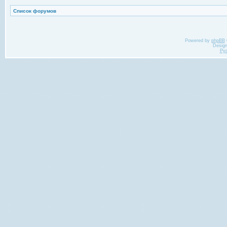
Список форумов
Powered by
phpBB
Desig
Ру