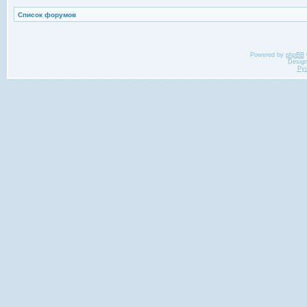
Список форумов
Powered by
phpBB
Desig
Ру