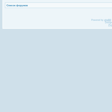
Список форумов
Powered by
phpBB
Desig
Ру