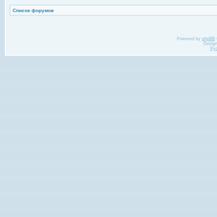
Список форумов
Powered by
phpBB
Desig
Ру