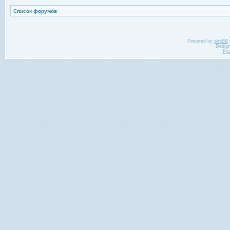
Список форумов
Powered by
phpBB
Desig
Ру