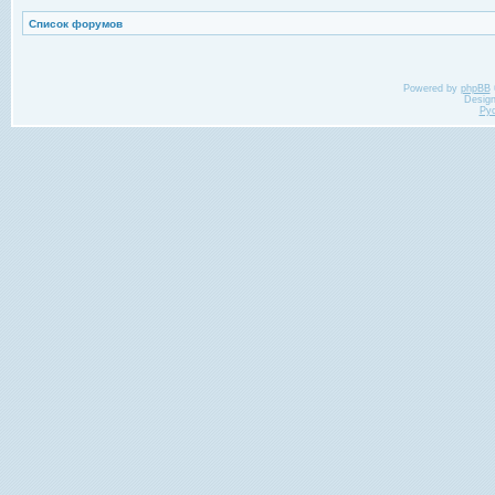
Список форумов
Powered by
phpBB
Desig
Ру