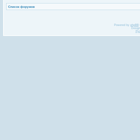
Список форумов
Powered by
phpBB
Desig
Ру