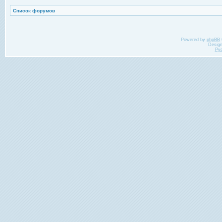
Список форумов
Powered by
phpBB
Desig
Ру