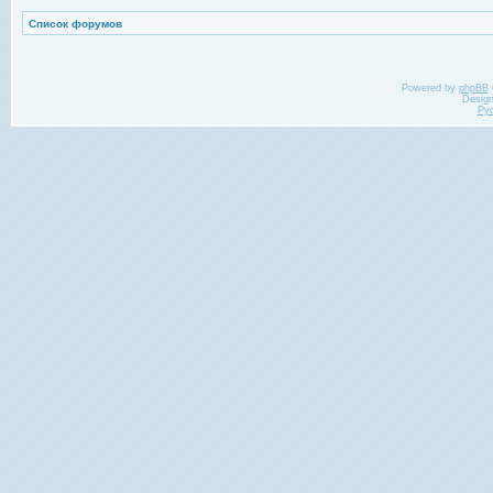
Список форумов
Powered by
phpBB
Desig
Ру