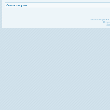
Список форумов
Powered by
phpBB
Desig
Ру