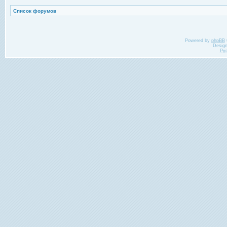
Список форумов
Powered by
phpBB
Desig
Ру